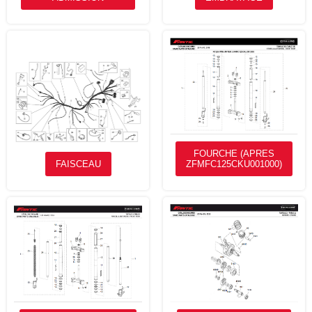
FOURCHE (APRES
FAISCEAU
ZFMFC125CKU001000)