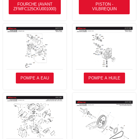
FOURCHE (AVANT
PISTON -
ZFMFC125CKU001000)
VILBREQUIN
POMPE A EAU
POMPE A HUILE