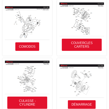
COUVERCLES
COMODOS
CARTERS
CULASSE -
CYLINDRE
DÉMARRAGE