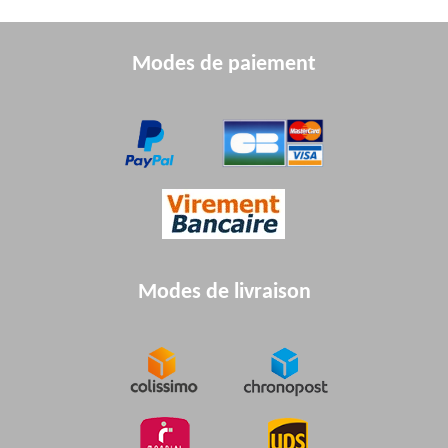
Modes de paiement
BEARING (6304)
NC250-0162
6,24€
Disponible
/unit
6
Quantité préconisée :
BEARING (NJ207EM_C3)
NC450-0094
29,52€
Disponible
/unit
7
Modes de livraison
Quantité préconisée :
BAFFLE
NC250-0160
0,48€
Disponible
/unit
8
Quantité préconisée :