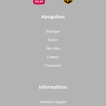
Navigation
BOLT M6+ù10
NC450-0095
0,24€
Disponible
/unit
Boutique
9
Quantité préconisée :
Panier
Nos sites
DOWEL PIN 13+ù14
NC250-0030
Contact
0,24€
Disponible
/unit
Connexion
10
Quantité préconisée :
Informations
BOLT RETURN SPRING FIXING
NC250-0165
0,48€
Disponible
/unit
Mentions légales