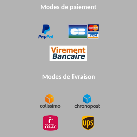
Modes de paiement
CIRCLIP
05699005
0,72€
Disponible
/unit
6
Quantité préconisée :
OIL SEAL
05700005
8,40€
Disponible
/unit
7
Modes de livraison
Quantité préconisée :
OIL SEAL
05701005
6,48€
Disponible
/unit
8
Quantité préconisée :