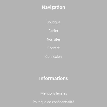
Navigation
BEARING
05703005
22,80€
Disponible
/unit
Boutique
9
Quantité préconisée :
Panier
Nos sites
COVER HOUSING
05704005
Contact
94,56€
Disponible
/unit
Connexion
10
Quantité préconisée :
Informations
GASKET
05705005
2,16€
Disponible
/unit
Mentions légales
11
Quantité préconisée :
Politique de confidentialité